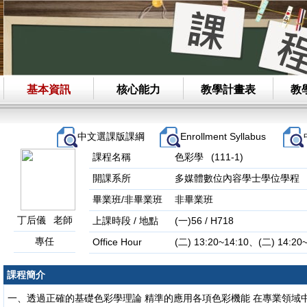
基本資訊
核心能力
教學計畫表
教
中文選課版課綱
Enrollment Syllabus
課程名稱
色彩學 (111-1)
開課系所
多媒體數位內容學士學位學程
畢業班/非畢業班
非畢業班
丁后儀 老師
上課時段 / 地點
(一)56 / H718
專任
Office Hour
課程簡介
一、透過正確的基礎色彩學理論 精準的應用各項色彩機能 在專業領域