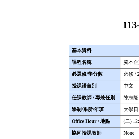
113
基本資料
課程名稱
腳本企
必選修/學分數
必修 / 
授課語言別
中文
任課教師 / 專兼任別
陳志隆 
學制/系所/年班
大學日
Office Hour / 地點
(二) 12
協同授課教師
None