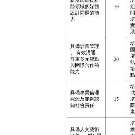
析及因應複雜
培
跨領域多媒體
10
組
設計問題的能
問
力
培
實
系
培
具備計畫管理
團
、 有效溝通 、
培
尊重多元觀點
20
執
與團隊合作的
培
能力
點
培
具備專業倫理
域
觀念及能夠認
15
培
知社會責任
際
素
培
具備人文藝術
維