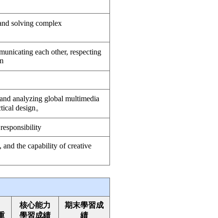
 and solving complex
municating each other, respecting
am
g and analyzing global multimedia
actical design。
responsibility
and the capability of creative
核心能力
期末學習成
重
學習成績
績