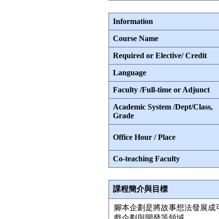
Information
Course Name
Required or Elective/ Credit
Language
Faculty /Full-time or Adjunct
Academic System /Dept/Class,
Grade
Office Hour / Place
Co-teaching Faculty
課程簡介與目標
腳本企劃是將故事想法發展成
戲企劃與開發等領域。