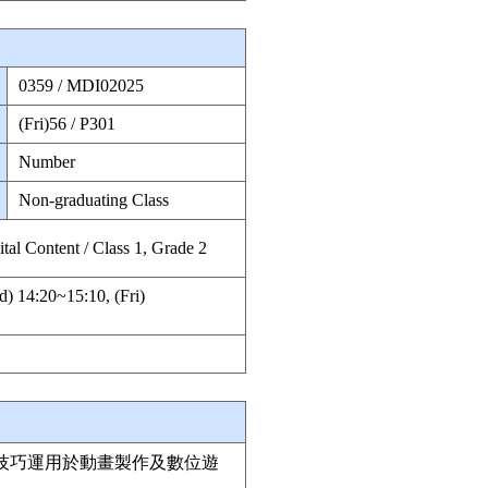
0359 / MDI02025
(Fri)56 / P301
Number
Non-graduating Class
al Content / Class 1, Grade 2
) 14:20~15:10, (Fri)
技巧運用於動畫製作及數位遊