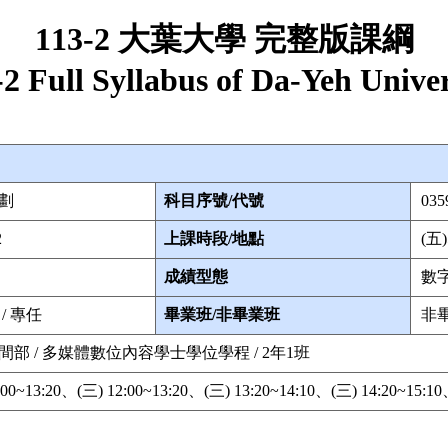
113-2 大葉大學 完整版課綱
-2 Full Syllabus of Da-Yeh Univer
劃
科目序號/代號
035
2
上課時段/地點
(五)
成績型態
數
/ 專任
畢業班/非畢業班
非
間部 / 多媒體數位內容學士學位學程 / 2年1班
:00~13:20、(三) 12:00~13:20、(三) 13:20~14:10、(三) 14:20~15:10、