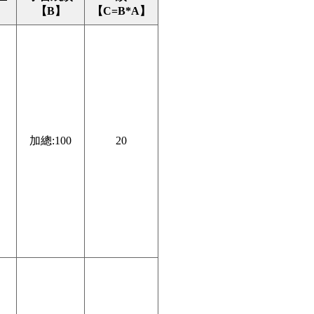
【B】
【C=B*A】
加總:100
20