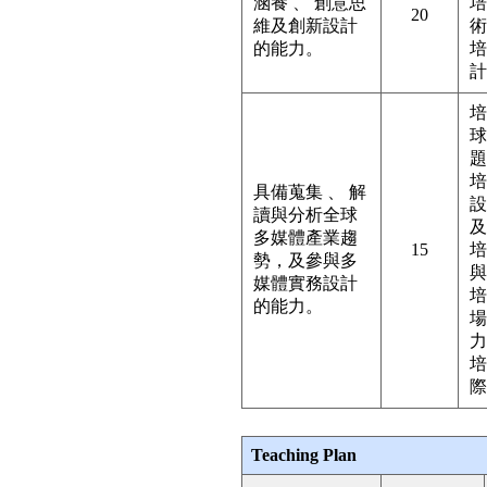
涵養 、 創意思
培
20
維及創新設計
術
的能力。
培
計
培
球
題
培
具備蒐集 、 解
設
讀與分析全球
及
多媒體產業趨
15
培
勢，及參與多
與
媒體實務設計
培
的能力。
場
力
培
際
Teaching Plan