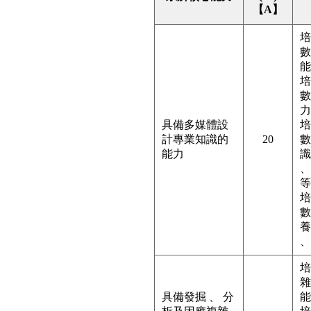
【A】
培
數
能
培
數
力
具備多媒體設
培
計專業知識的
20
數
能力
識
、
等
培
數
養
、
培
雜
具備發掘 、 分
能