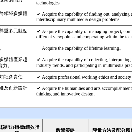
technologies
跨領域多媒體
✔
Acquire the capability of finding out, analyzing
interdisciplinary multimedia design problems
尊重多元觀點
✔
Acquire the capability of managing project, com
different viewpoints and cooperating within the te
。
Acquire the capability of lifetime learning。
多媒體產業趨
✔
Acquire the capability of collecting, interpretin
industry trends, and participating in multimedia pr
能力。
知社會責任
✔
Acquire professional working ethics and society 
維及創新設計
✔
Acquire the humanities and arts accomplishment, 
thinking and innovative design。
核能力指標(績效指
教學策略
評量方法及配分權