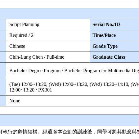
Script Planning
Serial No./ID
Required / 2
Time/Place
Chinese
Grade Type
Chih-Lung Chen / Full-time
Graduate Class
Bachelor Degree Program / Bachelor Program for Multimedia Digit
(Tue) 12:00~13:20, (Wed) 12:00~13:20, (Wed) 13:20~14:10, (Wed
12:00~13:20 / PX301
None
可執行的劇情結構。經過腳本企劃的訓練後，同學可將其觀念與