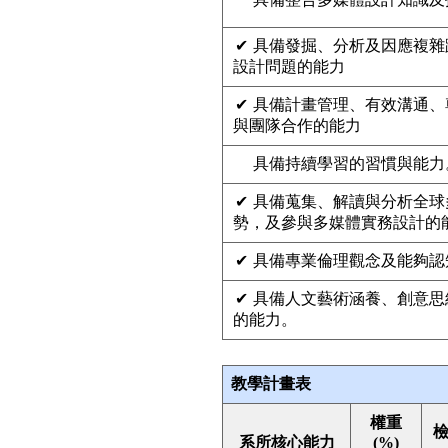
✔
具備發掘、分析及因應複雜
設計問題的能力
✔
具備計畫管理、有效溝通、
與團隊合作的能力
具備持續學習的習慣與能力
✔
具備蒐集、解讀與分析全球
勢，及參與多媒體實務設計的
✔
具備專業倫理觀念及能夠認
✔
具備人文藝術涵養、創意思
的能力。
教學計畫表
權重
檢
系所核心能力
(%)