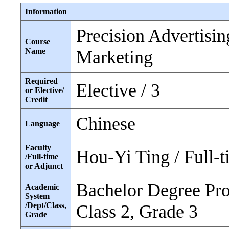
Information
Precision Advertisin
Course
Name
Marketing
Required
Elective / 3
or Elective/
Credit
Chinese
Language
Faculty
Hou-Yi Ting / Full-
/Full-time
or Adjunct
Bachelor Degree Pro
Academic
System
/Dept/Class,
Class 2, Grade 3
Grade