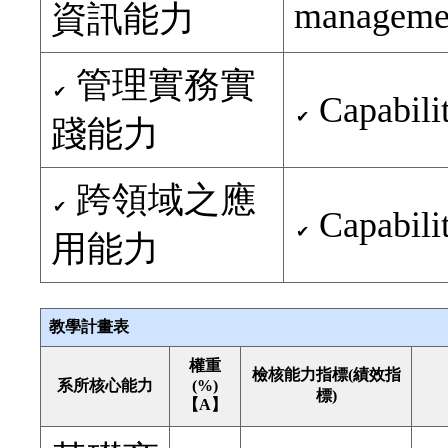
managemen
資訊能力
管理實務實
✔
Capabili
✔
踐能力
跨領域之應
✔
Capabilit
✔
用能力
教學計畫表
權重
檢核能力指標(績效指
系所核心能力
(%)
標)
【A】