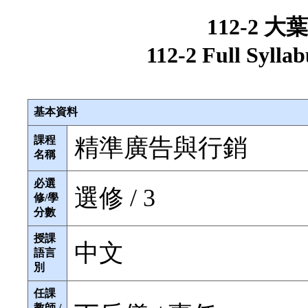
112-2 
112-2 Full Sylla
基本資料
課程
精準廣告與行銷
名稱
必選
選修 / 3
修/學
分數
授課
中文
語言
別
任課
教師 /