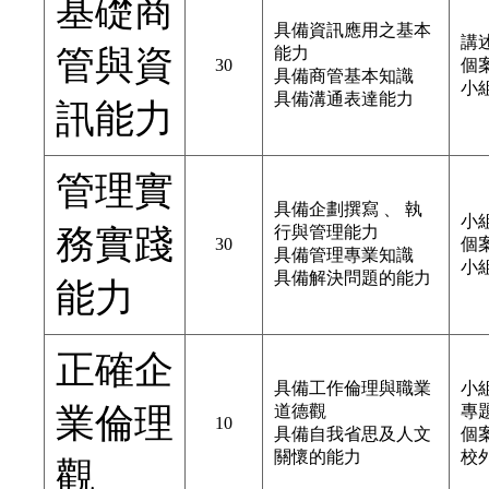
基礎商
具備資訊應用之基本
講
管與資
能力
30
個
具備商管基本知識
小
具備溝通表達能力
訊能力
管理實
具備企劃撰寫 、 執
小
務實踐
行與管理能力
30
個
具備管理專業知識
小
具備解決問題的能力
能力
正確企
具備工作倫理與職業
小
業倫理
道德觀
專
10
具備自我省思及人文
個
關懷的能力
校
觀