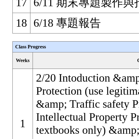
17
6/11 期末專題製作與指
18
6/18 專題報告
Class Progress
Weeks
2/20 Intoduction &amp;
Protection (use legitim
&amp; Traffic safety
Intellectual Property P
1
textbooks only) &amp; 