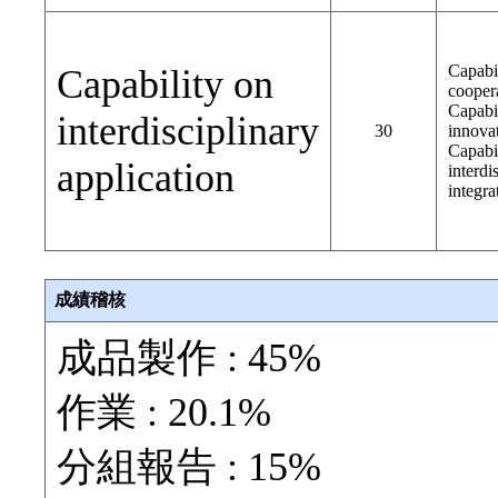
Capabi
Capability on
cooper
Capabi
interdisciplinary
30
innovat
Capabi
application
interdi
integra
成績稽核
成品製作 : 45%
作業 : 20.1%
分組報告 : 15%