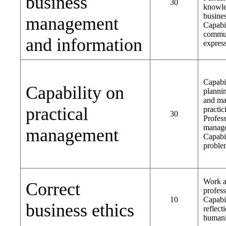
business
30
knowle
busine
management
Capabi
commun
and information
expres
Capabi
Capability on
planni
and m
practical
practic
30
Profess
manag
management
Capabi
proble
Work 
Correct
profess
10
Capabil
business ethics
reflect
humani