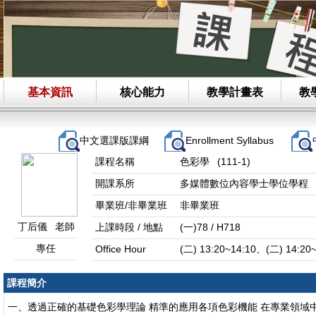
基本資訊
核心能力
教學計畫表
教
中文選課版課綱
Enrollment Syllabus
課程名稱
色彩學 (111-1)
開課系所
多媒體數位內容學士學位學程
畢業班/非畢業班
非畢業班
丁后儀 老師
上課時段 / 地點
(一)78 / H718
專任
Office Hour
課程簡介
一、透過正確的基礎色彩學理論 精準的應用各項色彩機能 在專業領域