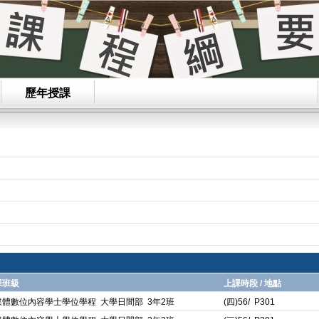
歷年授課
課班級
上課時段 / 地點
媒體數位內容學士學位學程 大學日間部 3年2班
(四)56/ P301