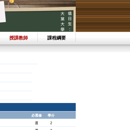
授課教師
課程綱要
必選修
學分
選
2