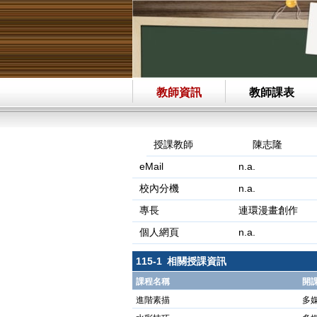
教師資訊
教師課表
授課教師
陳志隆
eMail
n.a.
校內分機
n.a.
專長
連環漫畫創作
個人網頁
n.a.
115-1 相關授課資訊
課程名稱
開
進階素描
多