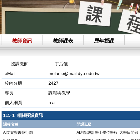
教師資訊
教師課表
歷年授課
授課教師
丁后儀
eMail
melanie@mail.dyu.edu.tw
校內分機
2427
專長
課程與教學
個人網頁
n.a.
115-1 相關授課資訊
課程名稱
開課班級
AI文案與數位行銷
AI創新設計學士學位學程 大學日間部 